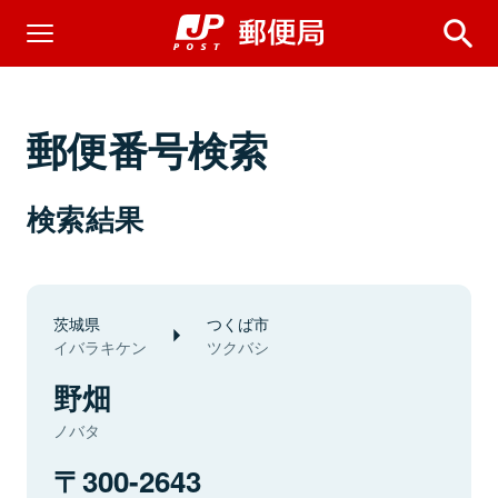
郵便番号検索
検索結果
茨城県
つくば市
イバラキケン
ツクバシ
野畑
ノバタ
300-2643