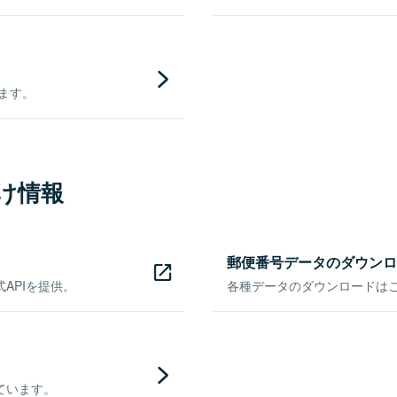
きます。
け情報
郵便番号データのダウンロ
APIを提供。
各種データのダウンロードはこち
ています。