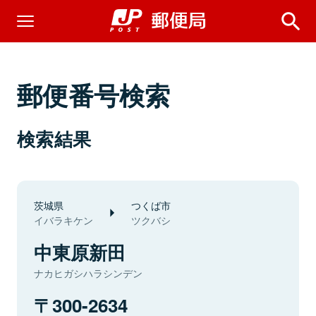
郵便番号検索
検索結果
茨城県
つくば市
イバラキケン
ツクバシ
中東原新田
ナカヒガシハラシンデン
300-2634