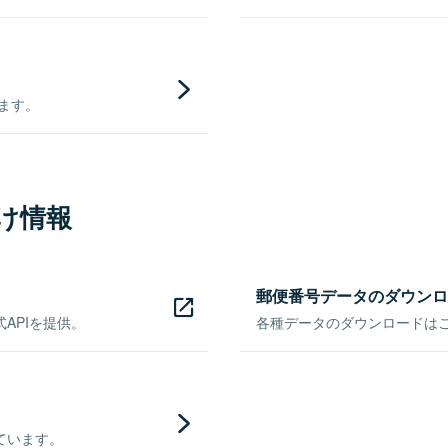
きます。
け情報
郵便番号データのダウンロ
APIを提供。
各種データのダウンロードはこち
ています。