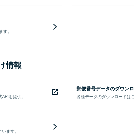
きます。
け情報
郵便番号データのダウンロ
APIを提供。
各種データのダウンロードはこち
ています。