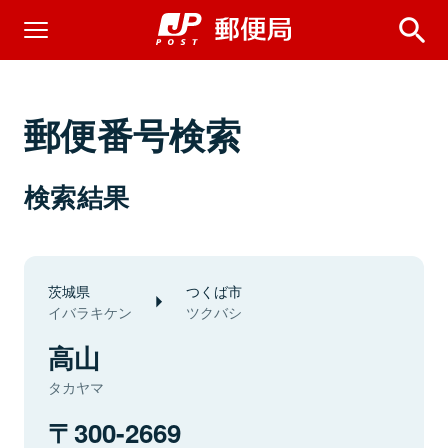
郵便番号検索
検索結果
茨城県
つくば市
イバラキケン
ツクバシ
高山
タカヤマ
300-2669