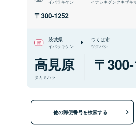
イバラキケン
イナシキグンクキザキ
300-1252
茨城県
つくば市
イバラキケン
ツクバシ
高見原
300-
タカミハラ
他の郵便番号を検索する