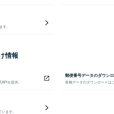
きます。
け情報
郵便番号データのダウンロ
APIを提供。
各種データのダウンロードはこち
ています。