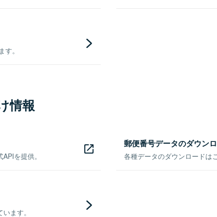
きます。
け情報
郵便番号データのダウンロ
APIを提供。
各種データのダウンロードはこち
ています。