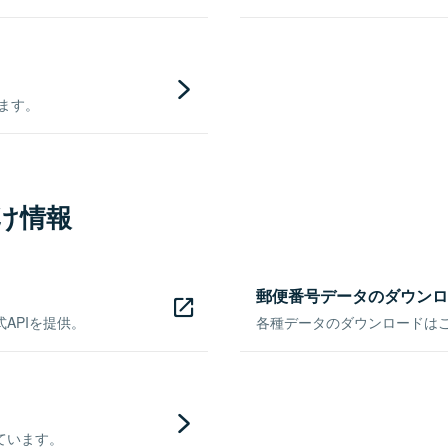
きます。
け情報
郵便番号データのダウンロ
APIを提供。
各種データのダウンロードはこち
ています。