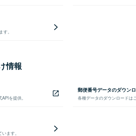
きます。
け情報
郵便番号データのダウンロ
APIを提供。
各種データのダウンロードはこち
ています。