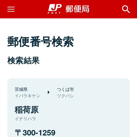
郵便番号検索
検索結果
茨城県
つくば市
イバラキケン
ツクバシ
稲荷原
イナリハラ
300-1259