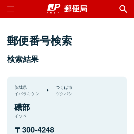
郵便番号検索
検索結果
茨城県
つくば市
イバラキケン
ツクバシ
磯部
イソベ
300-4248