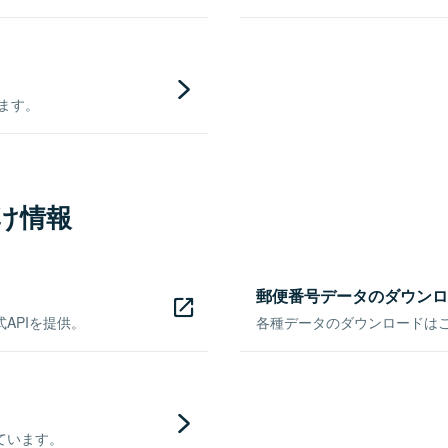
きます。
け情報
郵便番号データのダウンロ
APIを提供。
各種データのダウンロードはこち
ています。