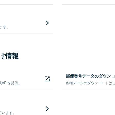
きます。
け情報
郵便番号データのダウンロ
APIを提供。
各種データのダウンロードはこち
ています。