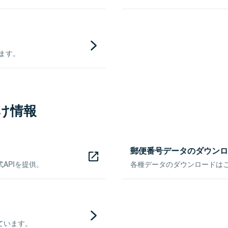
きます。
け情報
郵便番号データのダウンロ
APIを提供。
各種データのダウンロードはこち
ています。