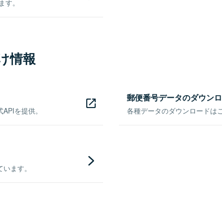
きます。
け情報
郵便番号データのダウンロ
APIを提供。
各種データのダウンロードはこち
ています。