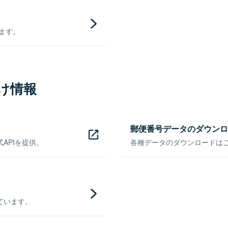
きます。
け情報
郵便番号データのダウンロ
APIを提供。
各種データのダウンロードはこち
ています。