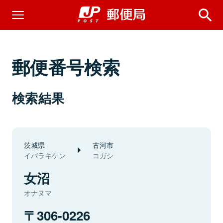
郵便番号検索
検索結果
茨城県
古河市
イバラキケン
コガシ
女沼
オナヌマ
306-0226