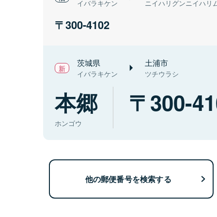
イバラキケン
ニイハリグンニイハリ
300-4102
茨城県
土浦市
イバラキケン
ツチウラシ
本郷
300-41
ホンゴウ
他の郵便番号を検索する