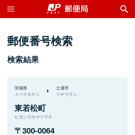
郵便番号検索
検索結果
茨城県
土浦市
イバラキケン
ツチウラシ
東若松町
ヒガシワカマツマチ
300-0064