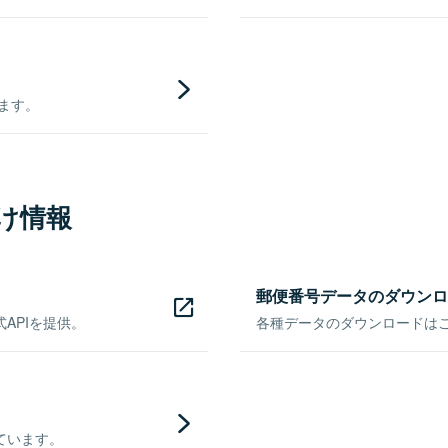
きます。
け情報
郵便番号データのダウンロ
APIを提供。
各種データのダウンロードはこち
ています。