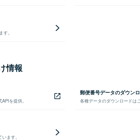
きます。
け情報
郵便番号データのダウンロ
APIを提供。
各種データのダウンロードはこち
ています。