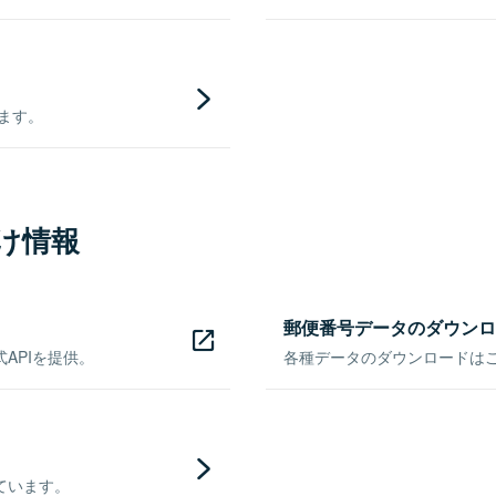
きます。
け情報
郵便番号データのダウンロ
APIを提供。
各種データのダウンロードはこち
ています。