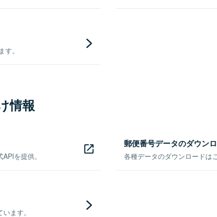
きます。
け情報
郵便番号データのダウンロ
APIを提供。
各種データのダウンロードはこち
ています。