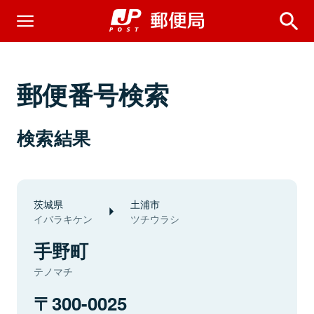
郵便番号検索
検索結果
茨城県
土浦市
イバラキケン
ツチウラシ
手野町
テノマチ
300-0025