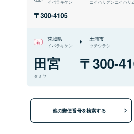
イバラキケン
ニイハリグンニイハリ
300-4105
茨城県
土浦市
イバラキケン
ツチウラシ
田宮
300-41
タミヤ
他の郵便番号を検索する