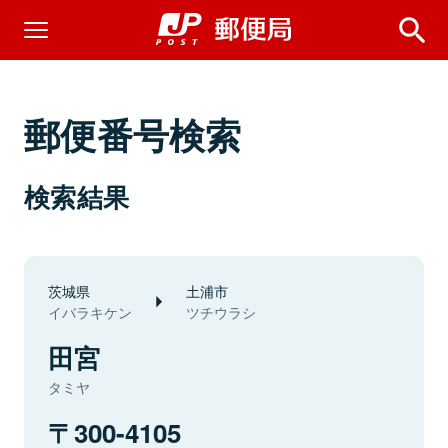
郵便番号検索
検索結果
茨城県
土浦市
イバラキケン
ツチウラシ
田宮
タミヤ
300-4105