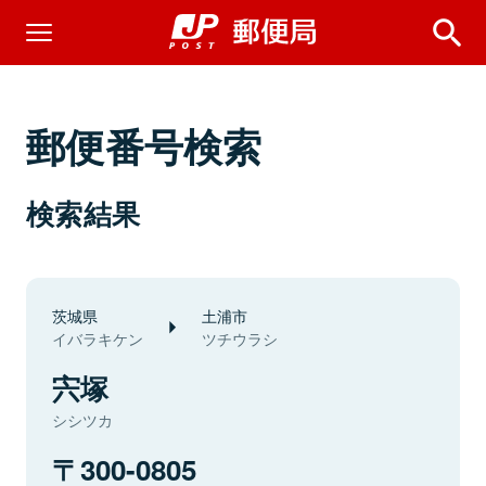
郵便番号検索
検索結果
茨城県
土浦市
イバラキケン
ツチウラシ
宍塚
シシツカ
300-0805