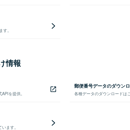
きます。
け情報
郵便番号データのダウンロ
APIを提供。
各種データのダウンロードはこち
ています。