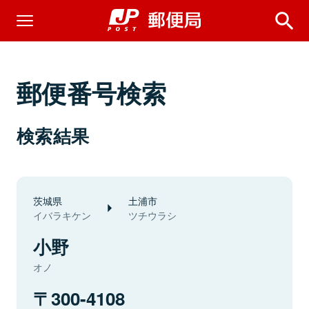
郵便番号検索
検索結果
茨城県
土浦市
イバラキケン
ツチウラシ
小野
オノ
300-4108