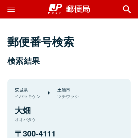
郵便番号検索
検索結果
茨城県
土浦市
イバラキケン
ツチウラシ
大畑
オオバタケ
300-4111