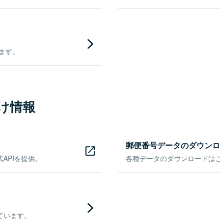
きます。
け情報
郵便番号データのダウンロ
APIを提供。
各種データのダウンロードはこち
ています。