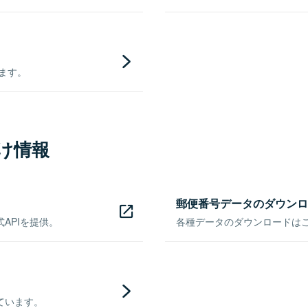
きます。
け情報
郵便番号データのダウンロ
APIを提供。
各種データのダウンロードはこち
ています。