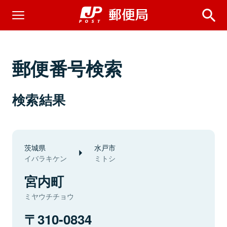
郵便番号検索
検索結果
茨城県
水戸市
イバラキケン
ミトシ
宮内町
ミヤウチチョウ
310-0834