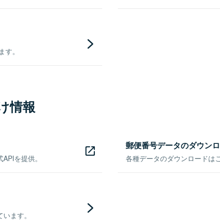
きます。
け情報
郵便番号データのダウンロ
APIを提供。
各種データのダウンロードはこち
ています。