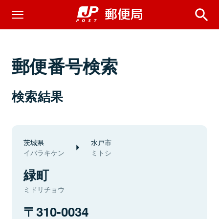
郵便番号検索
検索結果
茨城県
水戸市
イバラキケン
ミトシ
緑町
ミドリチョウ
310-0034