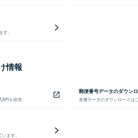
きます。
け情報
郵便番号データのダウンロ
APIを提供。
各種データのダウンロードはこち
ています。