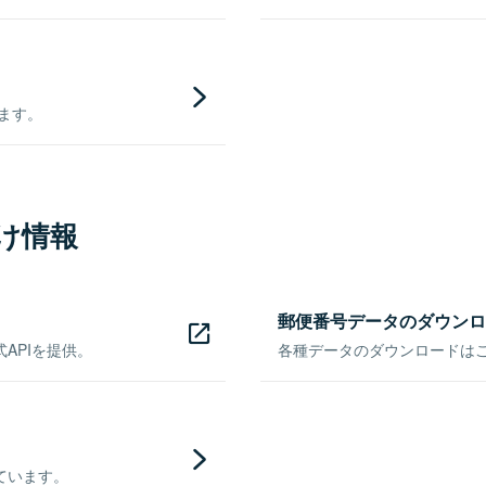
きます。
け情報
郵便番号データのダウンロ
APIを提供。
各種データのダウンロードはこち
ています。