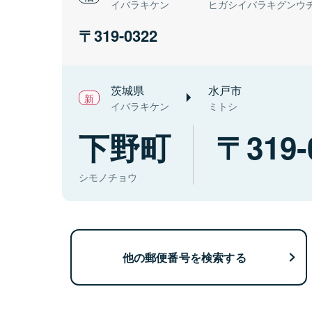
イバラキケン
ヒガシイバラキグンウ
319-0322
茨城県
水戸市
イバラキケン
ミトシ
下野町
319-
シモノチョウ
他の郵便番号を検索する