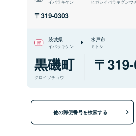
イバラキケン
ヒガシイバラキグンウ
319-0303
茨城県
水戸市
イバラキケン
ミトシ
黒磯町
319-
クロイソチョウ
他の郵便番号を検索する