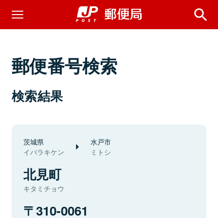
郵便番号検索
検索結果
茨城県
水戸市
イバラキケン
ミトシ
北見町
キタミチョウ
310-0061