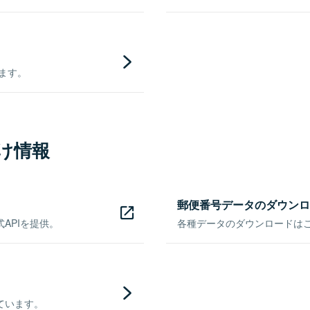
きます。
け情報
郵便番号データのダウンロ
APIを提供。
各種データのダウンロードはこち
ています。