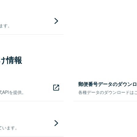
きます。
け情報
郵便番号データのダウンロ
APIを提供。
各種データのダウンロードはこち
ています。