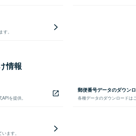
きます。
け情報
郵便番号データのダウンロ
APIを提供。
各種データのダウンロードはこち
ています。