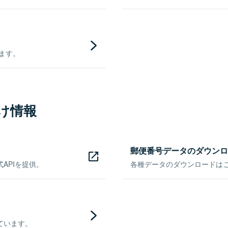
きます。
け情報
郵便番号データのダウンロ
APIを提供。
各種データのダウンロードはこち
ています。