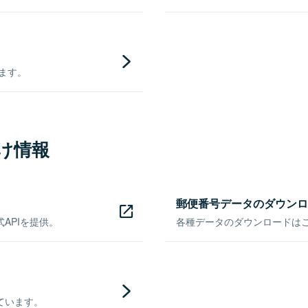
きます。
け情報
郵便番号データのダウンロ
APIを提供。
各種データのダウンロードはこち
ています。