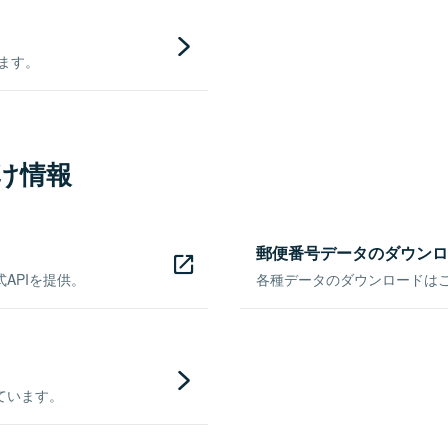
きます。
け情報
郵便番号データのダウンロ
APIを提供。
各種データのダウンロードはこち
ています。