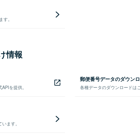
きます。
け情報
郵便番号データのダウンロ
APIを提供。
各種データのダウンロードはこち
ています。