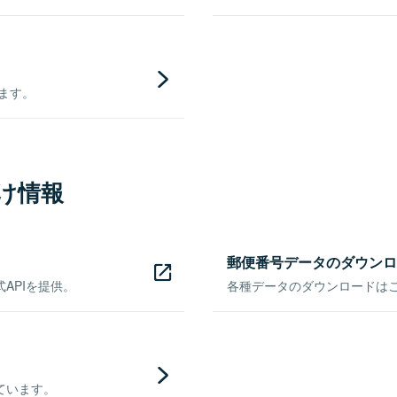
きます。
け情報
郵便番号データのダウンロ
APIを提供。
各種データのダウンロードはこち
ています。